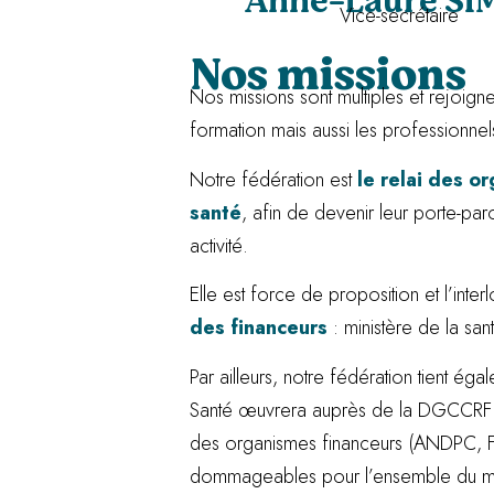
Anne-Laure S
Vice-secrétaire
Nos missions
Nos missions sont multiples et rejoign
formation mais aussi les professionne
Notre fédération est
le relai des o
santé
, afin de devenir leur porte-paro
activité.
Elle est force de proposition et l’int
des financeurs
: ministère de la s
Par ailleurs, notre fédération tient ég
Santé œuvrera auprès de la DGCCRF (
des organismes financeurs (ANDPC, FI
dommageables pour l’ensemble du mil