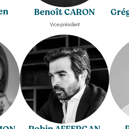
en
Benoît CARON
Gré
Vice-président