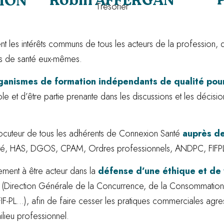
Robin AFFERGAN
IMON
Trésorier
ent les intérêts communs de tous les acteurs de la profession,
ls de santé eux-mêmes.
rganismes de formation indépendants de qualité pour
le et d’être partie prenante dans les discussions et les décisio
erlocuteur de tous les adhérents de Connexion Santé
auprès de
anté, HAS, DGOS, CPAM, Ordres professionnels, ANDPC, FIF
alement à être acteur dans la
défense d’une éthique et de
Direction Générale de la Concurrence, de la Consommation e
F-PL…), afin de faire cesser les pratiques commerciales agre
ieu professionnel.