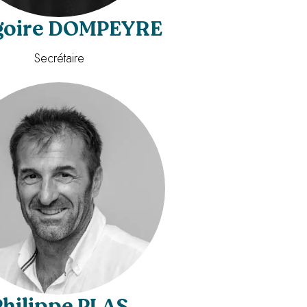
goire DOMPEYRE
Secrétaire
Philippe PLAS